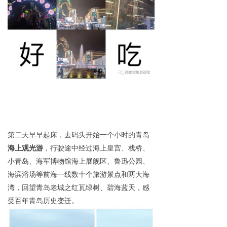
第二天早早起床，去码头开始一个小时的青岛
海上观光游
，行驶途中经过海上皇宫、栈桥、
小青岛、海军博物馆海上展舰区、鲁迅公园、
海滨浴场等前海一线数十个旅游景点和两大海
湾，回望青岛老城之红瓦绿树、碧海蓝天，感
受百年青岛历史变迁。