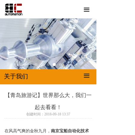
首页
关于我们
끀
关于我们
新闻资讯
产品展示
合作伙伴
服务中心
成功案例
特*卖*惠
技术文档
联系我们
授权证书
关于我们
끀
【青岛旅游记】世界那么大，我们一
起去看看！
创建时间：
2018-09-18
13:37
在风高气爽的金秋九月，
南京宝船自动化技术