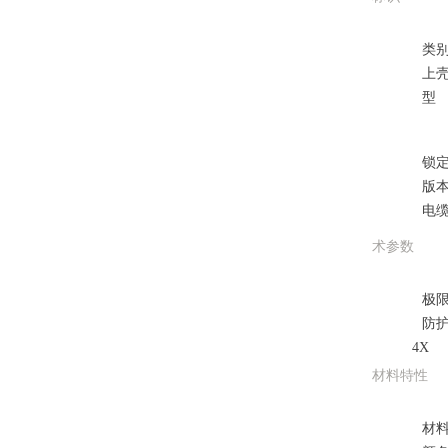
类
上壳
型
锁
版
电
术参数
极
防护
4X
材料特性
材料