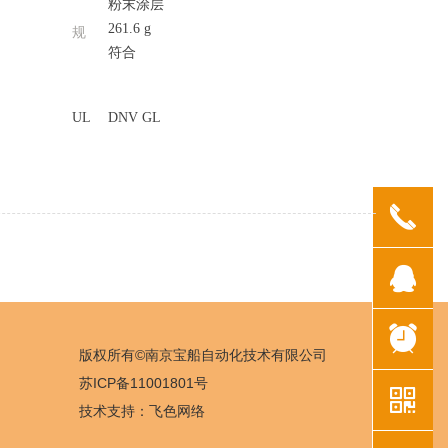
粉末涂层
261.6 g
规
符合
UL
DNV GL
끅
뀩
뀥
版权所有©南京宝船自动化技术有限公司
苏ICP备11001801号
낃
技术支持：
飞色网络