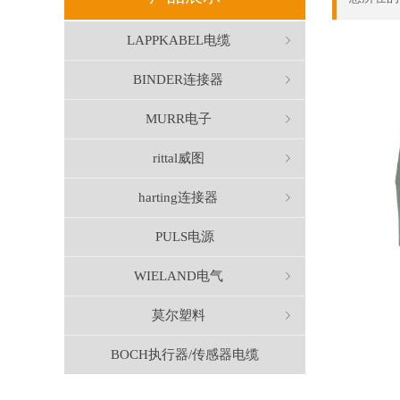
LAPPKABEL电缆
ꁇ
BINDER连接器
ꁇ
MURR电子
ꁇ
rittal威图
ꁇ
harting连接器
ꁇ
PULS电源
WIELAND电气
ꁇ
莫尔塑料
ꁇ
BOCH执行器/传感器电缆