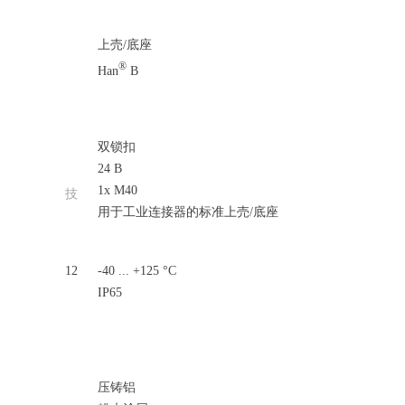
上売/底座
®
Han
B
双锁扣
24 B
1x M40
技
用于工业连接器的标准上売/底座
12
-40 ... +125 °C
IP65
压铸铝