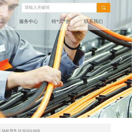
끠
展示
服务中心
特*卖*惠
联系我们
넲
M40 型号 19 30 024 0428