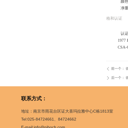
颜色
净
格和认证
认
1977
CSA-C
前一个：
德
ꄴ
后一个：
德
ꄲ
联系方式：
地址：南京市雨花台区证大喜玛拉雅中心C栋1813室
Tel:025-84724661、84724662
E-mail:info@njboch.com