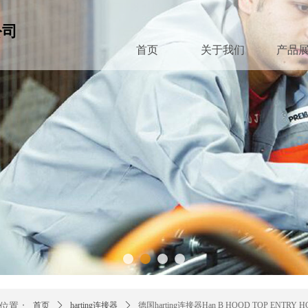
公司
首页
关于我们
产品
位置：
首页
ꄲ
harting连接器
ꄲ
德国harting连接器Han B HOOD TOP ENTRY HC 