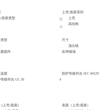
别
上壳/底座系列
/底座类型
上壳
版
高结构
本
定类型
尺寸
本
顶出线
缆紧固件
应用领域
限温度
防护等级符合 IEC 60529
等级符合 UL 50
4
 (上壳/底座)
表面（上壳/底座）