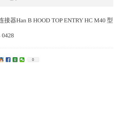
g连接器Han B HOOD TOP ENTRY HC M40 型
 0428
0