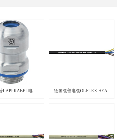
LAPPKABEL电缆
德国缆普电缆OLFLEX HEAT
TOP® HYGIENIC /
125 MC
OP® HYGIENIC-R