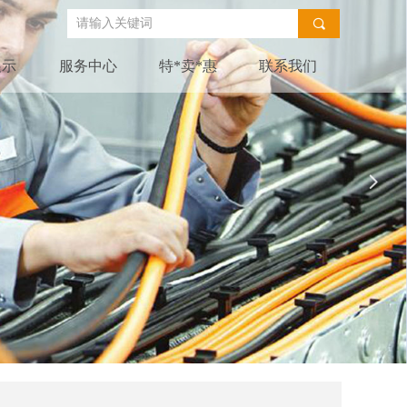
끠
展示
服务中心
特*卖*惠
联系我们
넲