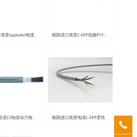
普lappkabel电缆数
德国进口缆普LAPP低频PVC数
统UNITRONIC®
据电缆 UNITRONIC® LiYY系
iYY (TP)系列
列
普进口电缆动力拖链
德国进口缆普电缆LAPP柔性电
끅
 CLASSIC FD 810系
缆OLFLEX CLASSIC 110系列
列
各种型号