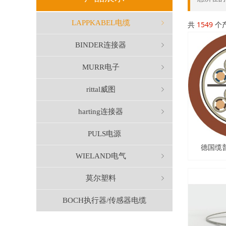
LAPPKABEL电缆
ꁇ
共
1549
个
BINDER连接器
ꁇ
MURR电子
ꁇ
rittal威图
ꁇ
harting连接器
ꁇ
PULS电源
德国缆普
WIELAND电气
ꁇ
ETHERLI
莫尔塑料
ꁇ
BOCH执行器/传感器电缆